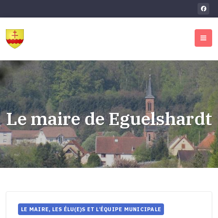
Le maire de Eguelshardt
LE MAIRE, LES ÉLU(E)S ET L’ÉQUIPE MUNICIPALE