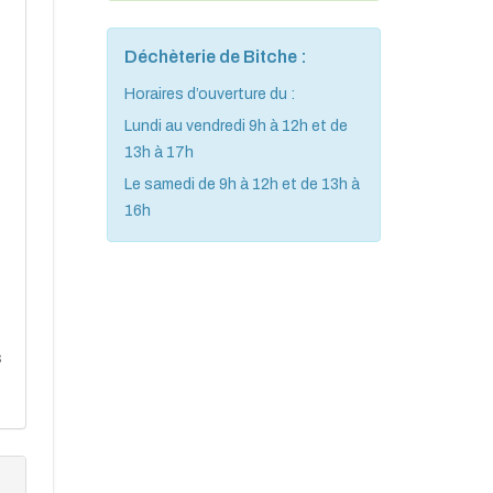
Déchèterie de Bitche :
Horaires d’ouverture du :
Lundi au vendredi 9h à 12h et de
13h à 17h
Le samedi de 9h à 12h et de 13h à
16h
s