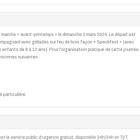
e marche « avant-printemps » le dimanche 3 mars 2024. Le départ est
 campagnard avec grillades sur feu de bois façon « Speckfest » (avec
s enfants de 6 à 12 ans). Pour l’organisation pratique de cette journée,
personnes suivantes :
 particulière.
st le service public d’urgence gratuit, disponible 24h/24h et 7j/7,