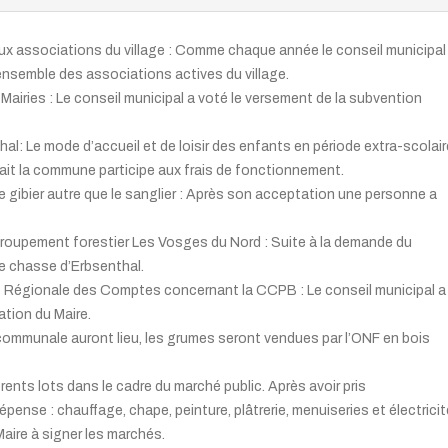
x associations du village : Comme chaque année le conseil municipal
ensemble des associations actives du village.
airies : Le conseil municipal a voté le versement de la subvention
al: Le mode d’accueil et de loisir des enfants en période extra-scolair
fait la commune participe aux frais de fonctionnement.
 gibier autre que le sanglier : Après son acceptation une personne a
groupement forestier Les Vosges du Nord : Suite à la demande du
e chasse d’Erbsenthal.
e Régionale des Comptes concernant la CCPB : Le conseil municipal a
ation du Maire.
ommunale auront lieu, les grumes seront vendues par l’ONF en bois
rents lots dans le cadre du marché public. Après avoir pris
ense : chauffage, chape, peinture, plâtrerie, menuiseries et électricit
Maire à signer les marchés.